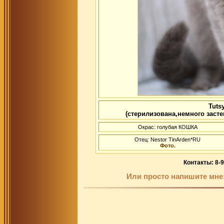
Tuts
(стерилизована,немного засте
Окрас: голубая КОШКА
Отец: Nestor TinArden*RU
Фото.
Контакты: 8-9
Или просто напишите мне